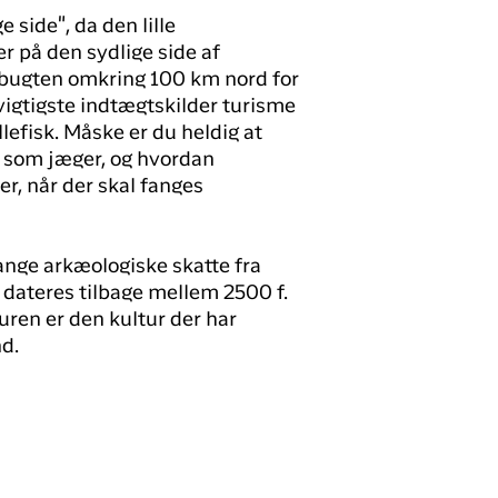
 side", da den lille
r på den sydlige side af
bugten omkring 100 km nord for
 vigtigste indtægtskilder turisme
lefisk. Måske er du heldig at
iv som jæger, og hvordan
r, når der skal fanges
ange arkæologiske skatte fra
dateres tilbage mellem 2500 f.
turen er den kultur der har
nd.