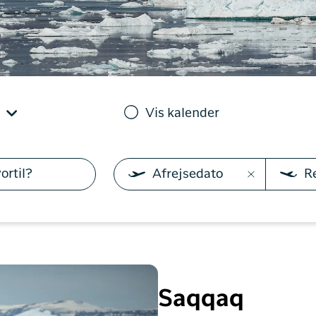
Sisimiut til
brug for på din rejse med
N
København
Air Greenland. Med real-
T
time opdateringer,
København til
e
mulighed for at checke
Qaqortoq
ind og dit boardingkort
direkte i app’en, har du alt
du skal bruge før, under
Vis kalender
og efter rejsen
Afrejsedato
R
Saqqaq