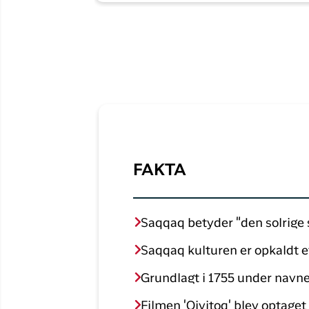
FAKTA
Saqqaq betyder "den solrige 
Saqqaq kulturen er opkaldt 
Grundlagt i 1755 under navn
Filmen 'Qivitoq' blev optaget