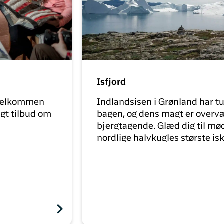
Isfjord
 velkommen
Indlandsisen i Grønland har tu
igt tilbud om
bagen, og dens magt er overv
bjergtagende. Glæd dig til m
nordlige halvkugles største is