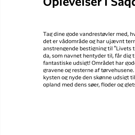
Oplevelser i Saq
Tag dine gode vandrestøvler med, hv
det er vådområde og har ujævnt te
anstrengende bestigning til "Livets 
da, som navnet hentyder til, får dig ti
fantastiske udsigt! Området har gode
gravene og resterne af tørvehusene.
kysten og nyde den skønne udsigt ti
opland med dens søer, floder og glets