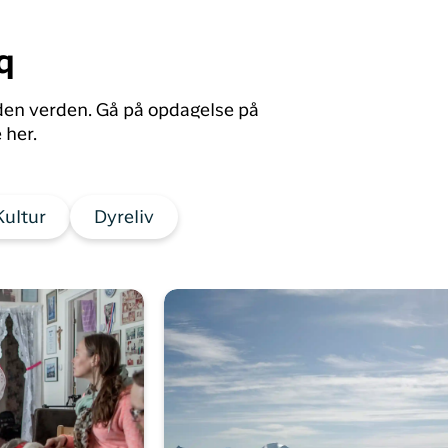
q
den verden. Gå på opdagelse på
 her.
Kultur
Dyreliv