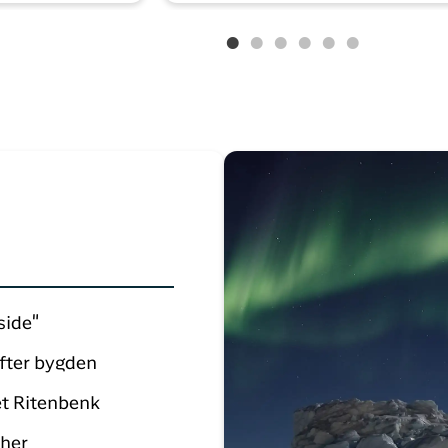
side"
efter bygden
et Ritenbenk
 her