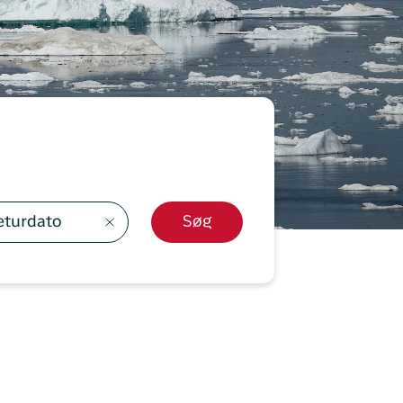
y Profil
ilmeld dig gratis Club Timmisa og få en masse
ksklusive fordele. Læs mere om klubben
her.
Tilmeld dig Club Timmisa
eturdato
Søg