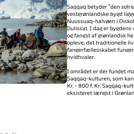
Saqqaq betyder "den solrige
vestgrønlandske bygd ligge
Nuussuaq-halvøen i Disko
Ilulissat. I dag er bygdens
og fangst af grønlandsk hel
opleve, det traditionelle l
fangerfællesskabet fungere
hvidhvaler.
I området er der fundet m
Saqqaq-kulturen, som kan 
Kr. - 800 f. Kr. Saqqaq-kul
eksisteret længst i Grønla