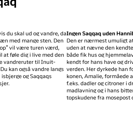
qaq
is du skal ud og vandre, da
Ingen Saqqaq uden Hanni
rræn med mange sten. Den
Den er nærmest umuligt at
top" vil være turen værd,
uden at nævne den kendte
l at føle dig i live med den
både fik hus og hjemmelave
 vandreruter til Inuit-
kendt for hans have og driv
 Du kan også vandre langs
verden. Her dyrkede han fo
l isbjerge og Saqqaqs
konen, Amalie, formåede a
jer.
f.eks. dadler og citroner i 
madlavning og i hans bitte
topskudene fra mosepost og