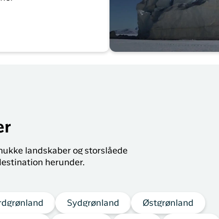
er
smukke landskaber og storslåede
estination herunder.
rdgrønland
Sydgrønland
Østgrønland