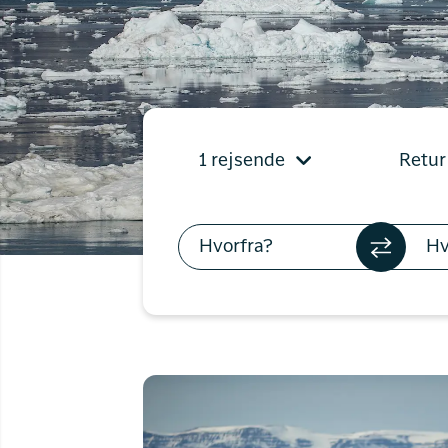
Flyrejser til
Qaqortoq
Flyrejser til
Kangerlussuaq
1 rejsende
Retur