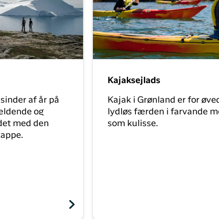
Kajaksejlads
sinder af år på
Kajak i Grønland er for øve
ældende og
lydløs færden i farvande m
ødet med den
som kulisse.
kappe.