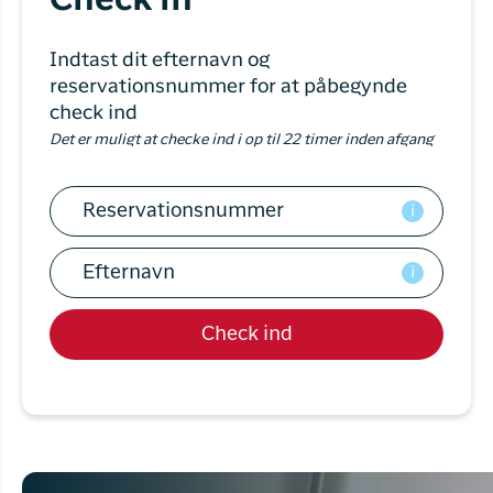
Check in
Flyrejser til
overnatnin
Qaqortoq
Har du glemt din adgangskode?
Indtast dit efternavn og
Flyrejser til
reservationsnummer for at påbegynde
Kangerlussua
check ind
Ny Profil
Det er muligt at checke ind i op til 22 timer inden afgang
Tilmeld dig gratis Club Timmisa og få en
masse eksklusive fordele. Læs mere om
klubben
her.
i
Tilmeld dig Club Timmisa
i
Check ind