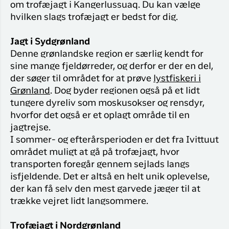
om trofæjagt i Kangerlussuaq. Du kan vælge
hvilken slags trofæjagt er bedst for dig.
Jagt i Sydgrønland
Denne grønlandske region er særlig kendt for
sine mange fjeldørreder, og derfor er der en del,
der søger til området for at prøve
lystfiskeri i
Grønland
. Dog byder regionen også på et lidt
tungere dyreliv som moskusokser og rensdyr,
hvorfor det også er et oplagt område til en
jagtrejse.
I sommer- og efterårsperioden er det fra Ivittuut
området muligt at gå på trofæjagt, hvor
transporten foregår gennem sejlads langs
isfjeldende. Det er altså en helt unik oplevelse,
der kan få selv den mest garvede jæger til at
trække vejret lidt langsommere.
Trofæjagt i Nordgrønland