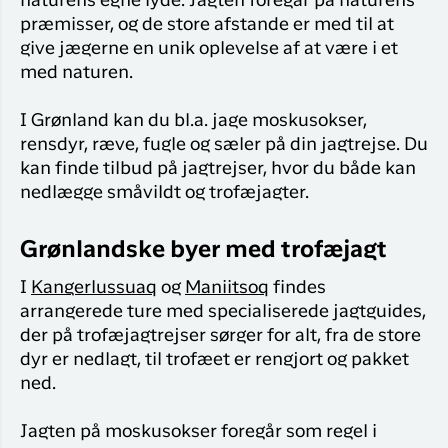
naturens egne lyde. Jagten foregår på naturens
præmisser, og de store afstande er med til at
give jægerne en unik oplevelse af at være i et
med naturen.
I Grønland kan du bl.a. jage moskusokser,
rensdyr, ræve, fugle og sæler på din jagtrejse. Du
kan finde tilbud på jagtrejser, hvor du både kan
nedlægge småvildt og trofæjagter.
Grønlandske byer med trofæjagt
I
Kangerlussuaq
og
Maniitsoq
findes
arrangerede ture med specialiserede jagtguides,
der på trofæjagtrejser sørger for alt, fra de store
dyr er nedlagt, til trofæet er rengjort og pakket
ned.
Jagten på moskusokser foregår som regel i