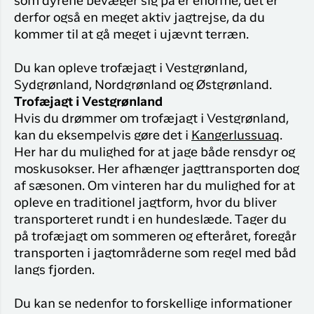
som dyrene bevæger sig på er enorme, det er
derfor også en meget aktiv jagtrejse, da du
kommer til at gå meget i ujævnt terræn.
Du kan opleve trofæjagt i Vestgrønland,
Sydgrønland, Nordgrønland og Østgrønland.
Trofæjagt i Vestgrønland
Hvis du drømmer om trofæjagt i Vestgrønland,
kan du eksempelvis gøre det i
Kangerlussuaq
.
Her har du mulighed for at jage både rensdyr og
moskusokser. Her afhænger jagttransporten dog
af sæsonen. Om vinteren har du mulighed for at
opleve en traditionel jagtform, hvor du bliver
transporteret rundt i en hundeslæde. Tager du
på trofæjagt om sommeren og efteråret, foregår
transporten i jagtområderne som regel med båd
langs fjorden.
Du kan se nedenfor to forskellige informationer