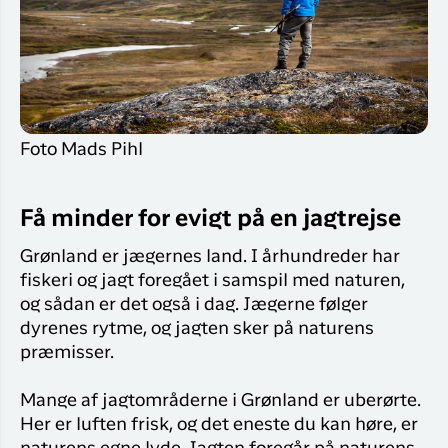
Flyrejser til
overnatnin
Qaqortoq
Har du glemt din adgangskode?
Flyrejser til
Kangerlussua
Ny Profil
Tilmeld dig gratis Club Timmisa og få en
Foto Mads Pihl
masse eksklusive fordele. Læs mere om
klubben
her.
Få minder for evigt på en jagtrejse
Tilmeld dig Club Timmisa
Grønland er jægernes land. I århundreder har
fiskeri og jagt foregået i samspil med naturen,
og sådan er det også i dag. Jægerne følger
dyrenes rytme, og jagten sker på naturens
præmisser.
Mange af jagtområderne i Grønland er uberørte.
Her er luften frisk, og det eneste du kan høre, er