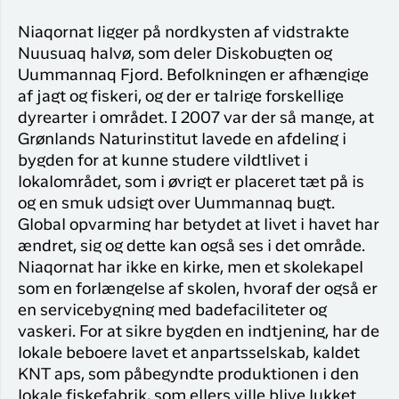
Niaqornat ligger på nordkysten af vidstrakte
Nuusuaq halvø, som deler Diskobugten og
Uummannaq Fjord. Befolkningen er afhængige
af jagt og fiskeri, og der er talrige forskellige
dyrearter i området. I 2007 var der så mange, at
Grønlands Naturinstitut lavede en afdeling i
bygden for at kunne studere vildtlivet i
lokalområdet, som i øvrigt er placeret tæt på is
og en smuk udsigt over Uummannaq bugt.
Global opvarming har betydet at livet i havet har
ændret, sig og dette kan også ses i det område.
Niaqornat har ikke en kirke, men et skolekapel
som en forlængelse af skolen, hvoraf der også er
en servicebygning med badefaciliteter og
vaskeri. For at sikre bygden en indtjening, har de
lokale beboere lavet et anpartsselskab, kaldet
KNT aps, som påbegyndte produktionen i den
lokale fiskefabrik, som ellers ville blive lukket