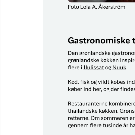
Foto Lola A. Åkerström
Gastronomiske tr
Den grønlandske gastronomi 
grønlandske køkken inspir
flere i
Ilulissat
og
Nuuk
.
Kød, fisk og vildt købes in
køber ind her, og der findes
Restauranterne kombinerer
thailandske køkken. Grønsa
retterne. Om sommeren er 
gennem flere tusinde år h