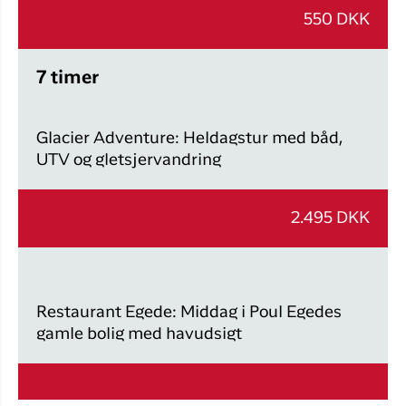
550 DKK
7 timer
Glacier Adventure: Heldagstur med båd,
UTV og gletsjervandring
2.495 DKK
Restaurant Egede: Middag i Poul Egedes
gamle bolig med havudsigt