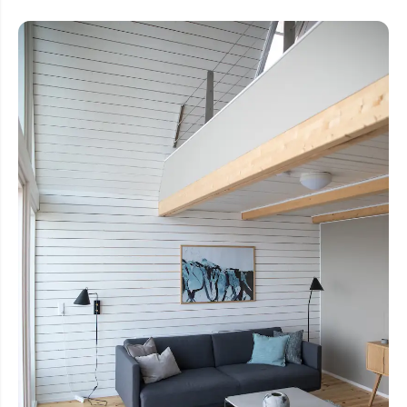
Flyrejser til
overnatnin
Qaqortoq
Har du glemt din adgangskode?
Flyrejser til
Kangerlussua
Ny Profil
Tilmeld dig gratis Club Timmisa og få en
masse eksklusive fordele. Læs mere om
klubben
her.
Tilmeld dig Club Timmisa