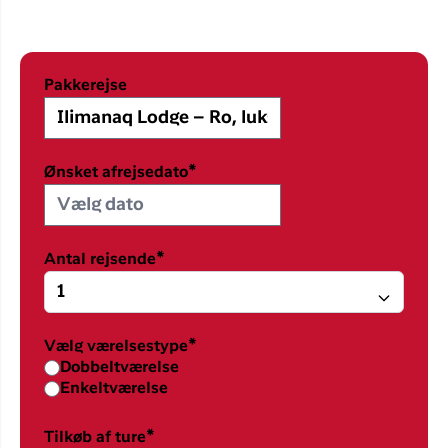
Pakkerejse
Ønsket afrejsedato*
Antal rejsende*
Vælg værelsestype*
Dobbeltværelse
Enkeltværelse
Tilkøb af ture*