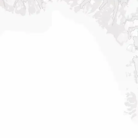
Sisimiut til
brug for på din rejse med
N
København
Air Greenland. Med real-
T
time opdateringer,
København til
e
mulighed for at checke
Qaqortoq
ind og dit boardingkort
direkte i app’en, har du alt
du skal bruge før, under
og efter rejsen