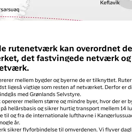
e rutenetværk kan overordnet dele
rket, det fastvingede netværk og
netværk.
rerer mellem bygder og byerne de er tilknyttet. Rute
t ligeså vigtige som resten af netværket. Derfor er di
 indgås med Grønlands Selvstyre.
opererer mellem større og mindre byer, hvor der er b
på helårsbasis og sikrer hurtig transport mellem 14 lu
til og fra de internationale lufthavne i Kangerlussu
nogle år.
k sikrer flyforbindelse til omverdenen. Vi flyver dagl