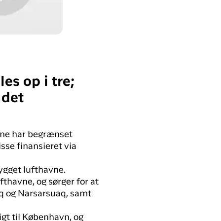
s op i tre;
 det
rne har begrænset
sse finansieret via
ygget lufthavne.
fthavne, og sørger for at
aq og Narsarsuaq, samt
igt til København, og