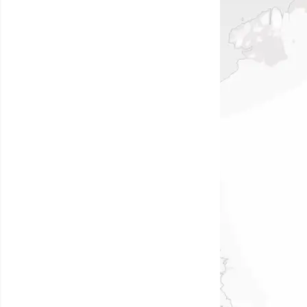
Flyrejser til
Qaqortoq
Flyrejser til
Kangerlussuaq