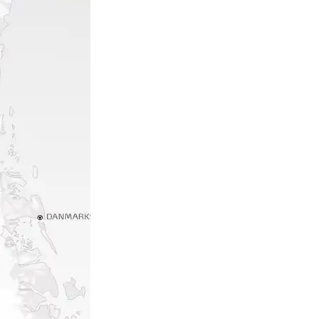
y Profil
ilmeld dig gratis Club Timmisa og få en masse
ksklusive fordele. Læs mere om klubben
her.
Tilmeld dig Club Timmisa