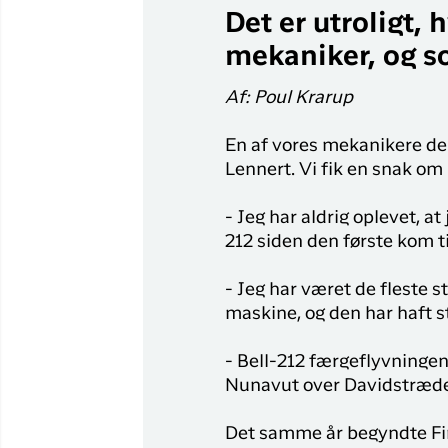
Det er utroligt, 
mekaniker, og s
Af: Poul Krarup
En af vores mekanikere der
Lennert. Vi fik en snak om 
- Jeg har aldrig oplevet, a
212 siden den første kom ti
- Jeg har været de fleste s
maskine, og den har haft st
- Bell-212 færgeflyvningen 
Nunavut over Davidstrædet 
Det samme år begyndte Fin