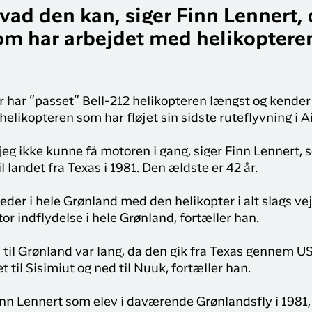
hvad den kan, siger Finn Lennert, 
om har arbejdet med helikoptere
 har ”passet” Bell-212 helikopteren længst og kender 
helikopteren som har fløjet sin sidste ruteflyvning i A
t jeg ikke kunne få motoren i gang, siger Finn Lennert,
l landet fra Texas i 1981. Den ældste er 42 år.
teder i hele Grønland med den helikopter i alt slags ve
or indflydelse i hele Grønland, fortæller han.
til Grønland var lang, da den gik fra Texas gennem USA
til Sisimiut og ned til Nuuk, fortæller han.
n Lennert som elev i daværende Grønlandsfly i 1981