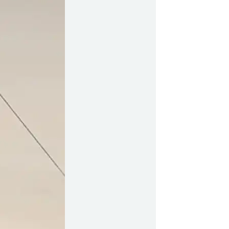
y Profil
ilmeld dig gratis Club Timmisa og få en masse
ksklusive fordele. Læs mere om klubben
her.
Tilmeld dig Club Timmisa