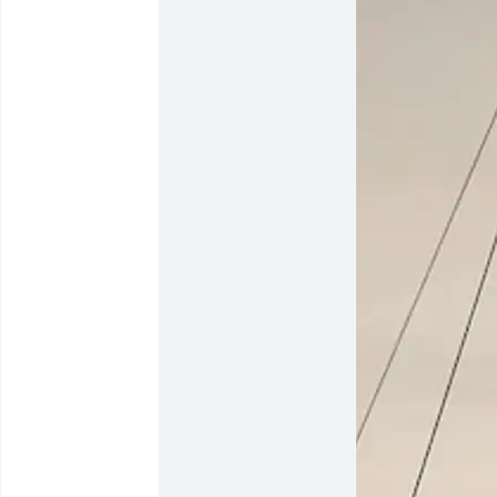
Flyrejser til
Qaqortoq
Flyrejser til
Kangerlussuaq