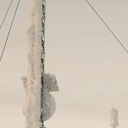
Sisimiut til
brug for på din rejse med
N
København
Air Greenland. Med real-
T
time opdateringer,
København til
e
mulighed for at checke
Qaqortoq
ind og dit boardingkort
direkte i app’en, har du alt
du skal bruge før, under
og efter rejsen