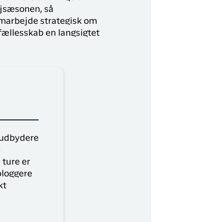
øjsæsonen, så
amarbejde strategisk om
 fællesskab en langsigtet
seudbydere
e
ture er
bloggere
kt