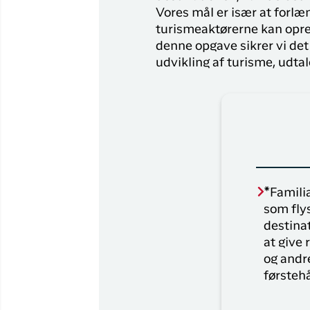
Vores mål er især at forlæ
turismeaktørerne kan opre
denne opgave sikrer vi det
udvikling af turisme, udta
*Familia
som flys
destina
at give 
og andre
førsteh