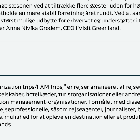
nge sæsonen ved at tiltrække flere gæster uden for h
tholde en mere stabil forretning året rundt. Ved at s
 størst mulige udbytte for erhvervet og understøtter i
ler Anne Nivíka Grødem, CEO i Visit Greenland.
rization trips/FAM trips," er rejser arrangeret af rej
elskaber, hotelkæder, turistorganisationer eller andr
tion management-organisationer. Formålet med disse 
rejseprofessionelle, såsom rejseagenter, journalister, 
, mulighed for at opleve en destination eller et produ
ånds