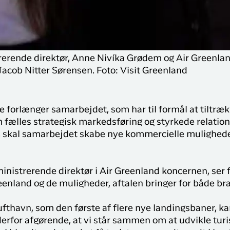
rerende direktør, Anne Nivíka Grødem og Air Greenla
Jacob Nitter Sørensen. Foto: Visit Greenland
 forlænger samarbejdet, som har til formål at tiltrækk
fælles strategisk markedsføring og styrkede relation
e, skal samarbejdet skabe nye kommercielle mulighede
inistrerende direktør i Air Greenland koncernen, ser f
enland og de muligheder, aftalen bringer for både br
thavn, som den første af flere nye landingsbaner, kan
er derfor afgørende, at vi står sammen om at udvikle tu