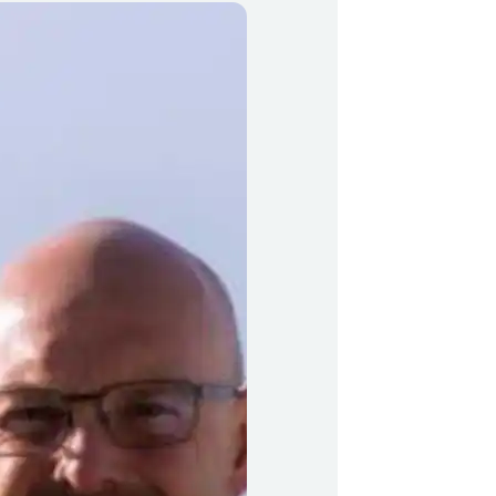
y Profil
ilmeld dig gratis Club Timmisa og få en masse
ksklusive fordele. Læs mere om klubben
her.
Tilmeld dig Club Timmisa