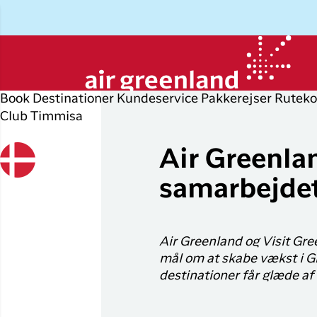
Book
Destinationer
Kundeservice
Pakkerejser
Ruteko
Club Timmisa
Planlæg din rejse
Udforsk
Populære
Op
P
byer
r
Air Greenla
Book flybillet
Øvrige
D
samarbejdet
destinationer
Flyrejser til
Check-in
P
Nuuk
Alle
Min booking
O
destinationer
Flyrejser til
Air Greenland og Visit Gre
København
Flytider
I
Tilbud
mål om at skabe vækst i Gr
destinationer får glæde af
Flyrejser til
Erhvervsrejsende
H
Ilulissat