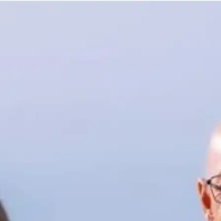
Sisimiut til
brug for på din rejse med
N
København
Air Greenland. Med real-
T
time opdateringer,
København til
e
mulighed for at checke
Qaqortoq
ind og dit boardingkort
direkte i app’en, har du alt
du skal bruge før, under
og efter rejsen