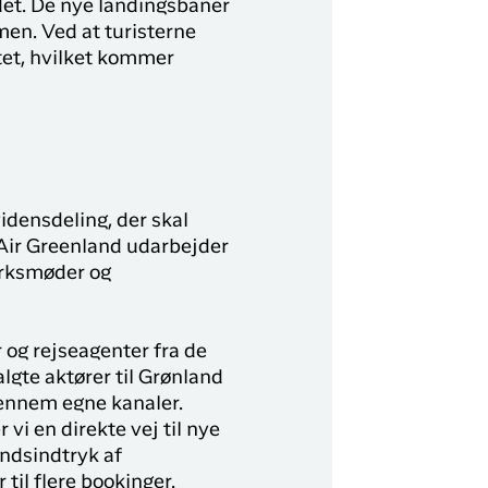
ndet. De nye landingsbaner
men. Ved at turisterne
ttet, hvilket kommer
idensdeling, der skal
 Air Greenland udarbejder
ærksmøder og
 og rejseagenter fra de
lgte aktører til Grønland
gennem egne kanaler.
vi en direkte vej til nye
åndsindtryk af
til flere bookinger.