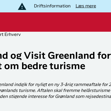
Driftsinformation
Læs mere
rt
Erhverv
B
lev Grønland
opulære
Populære
uter
lande
nd og Visit Greenland fo
estinationer
 om bedre turisme
Nuuk til
Flyrejser til
akkerejser
København
Danmark
plevelser i Grønland
København til
Flyrejser til
Bliv medlem af
enland indgik for nyligt en ny 3-årig rammeaftale for
Ilulissat
Grønland
LIK
Club Timmisa!
ønlands turisme. Aftalen skal fremme helårsturisme og
 den stigende interesse for Grønland som rejsedestina
København til
Flyrejser til
otel og overnatning
Med et medlemskab i
Kangerlussuaq
Storbritannien
Club Timmisa har du altid
al den information du har