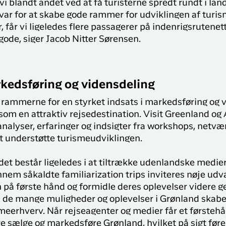
i blandt andet ved at få turisterne spredt rundt i la
var for at skabe gode rammer for udviklingen af turis
, får vi ligeledes flere passagerer på indenrigsrutene
ode, siger Jacob Nitter Sørensen.
rkedsføring og vidensdeling
rammerne for en styrket indsats i markedsføring og v
som en attraktiv rejsedestination. Visit Greenland og
nalyser, erfaringer og indsigter fra workshops, netv
at understøtte turismeudviklingen.
det består ligeledes i at tiltrække udenlandske medier
nem såkaldte familiarization trips inviteres nøje udva
n på første hånd og formidle deres oplevelser videre 
l de mange muligheder og oplevelser i Grønland skaber 
smeerhverv. Når rejseagenter og medier får et førsteh
 sælge og markedsføre Grønland, hvilket på sigt fører 