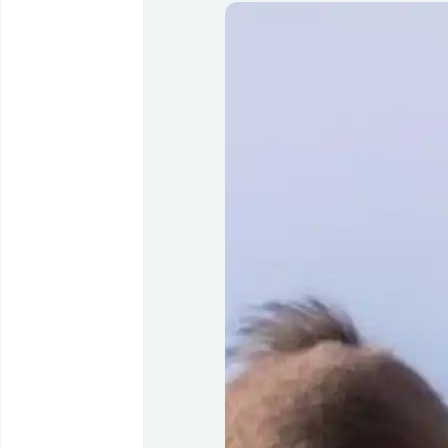
Flyrejser til
Qaqortoq
Flyrejser til
Kangerlussuaq