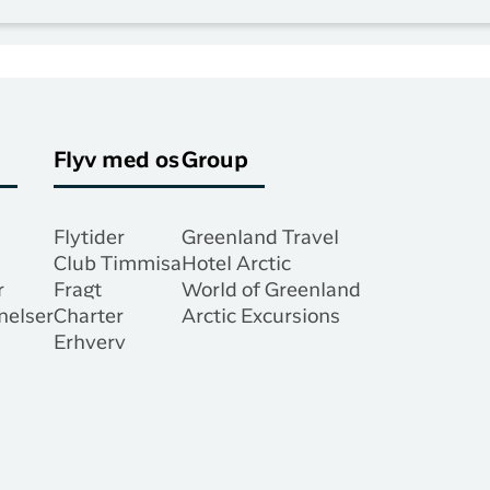
Flyv med os
Group
Flytider
Greenland Travel
Club Timmisa
Hotel Arctic
r
Fragt
World of Greenland
nelser
Charter
Arctic Excursions
Erhverv